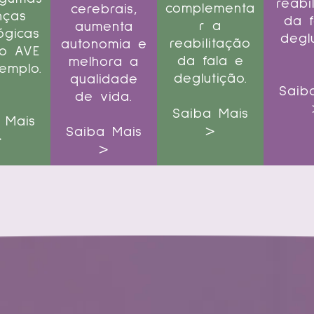
reabi
complementa
cerebrais,
nças
da f
r a
aumenta
ógicas
deglu
reabilitação
autonomia e
o AVE
da fala e
melhora a
emplo.
deglutição.
qualidade
Saib
de vida.
Saiba Mais
 Mais
>
Saiba Mais
>
>