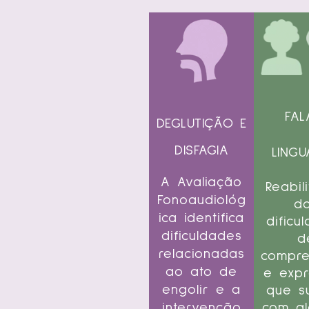
FAL
DEGLUTIÇÃO E
DISFAGIA
LING
A Avaliação
Reabil
Fonoaudiológ
d
ica identifica
dificu
dificuldades
d
relacionadas
compr
ao ato de
e exp
engolir e a
que s
intervenção
com a