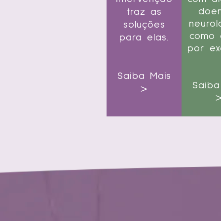
doe
traz as
neurol
soluções
como 
para elas.
por ex
Saiba Mais
Saiba
>