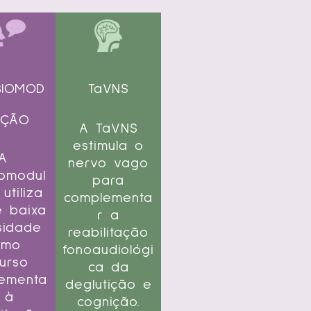
BIOMOD
TaVNS
AÇÃO
A TaVNS
estimula o
A
nervo vago
iomodul
para
utiliza
complementa
e baixa
r a
sidade
reabilitação
omo
fonoaudiológi
urso
ca da
ementa
deglutição e
 à
cognição.