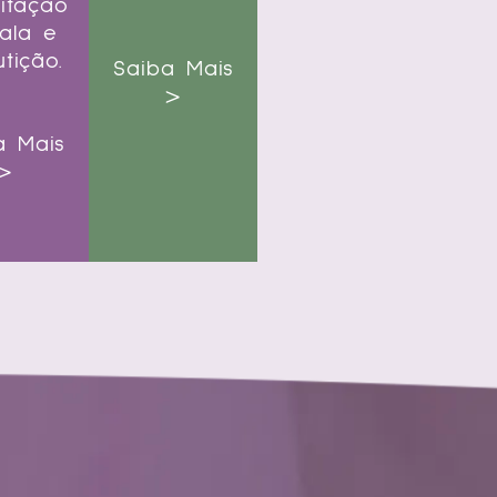
litação
ala e
tição.
Saiba Mais
>
a Mais
>