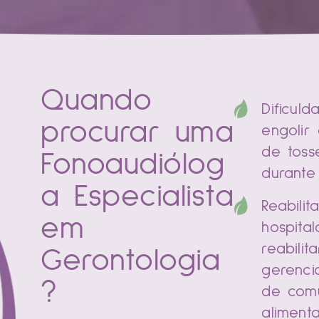
Quando
Dificul
procurar uma
engolir
de toss
Fonoaudiólog
durante
a Especialista
Reabili
em
hospita
reabilit
Gerontologia
gerenci
?
de com
aliment