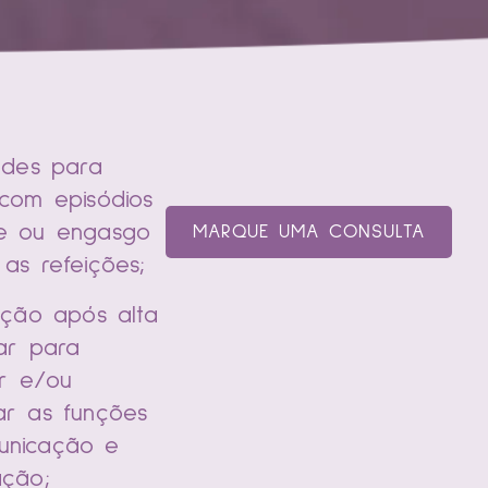
dades para
 com episódios
e ou engasgo
MARQUE UMA CONSULTA
 as refeições;
tação após alta
lar para
ar e/ou
ar as funções
unicação e
ação;