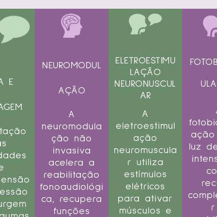
ELETROESTIMU
FOTO
NEUROMODUL
LAÇÃO
A E
UL
NEURONUSCUL
AÇÃO
AR
UAGEM
A
A
fotob
eletroestimul
neuromodula
itação
ação 
ação
ção não
as
luz d
neuromuscula
invasiva
ldades
inten
r utiliza
acelera a
e
c
estímulos
reabilitação
eensão
rec
elétricos
fonoaudiológi
ressão
compl
para ativar
ca, recupera
urgem
r
músculos e
funções
lgumas